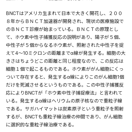
BNCTはアメリカ生まれて日本で大きく開花し、２００
８年からＢＮＣＴ加速器が開発され、現状の医療施設で
のＢＮＣＴ診療が始まっている。ＢＮＣＴの原理とし
て、ホウ素中性子捕獲反応の説明があり、陽子が５個、
中性子が５個からなるホウ素が、照射された中性子を捉
えて4～10ミクロンの距離までα線が発生する。細胞の大
きさはちょうどこの距離と同じ程度なので、この反応は
細胞１個で起こるものである。ホウ素ががん細胞にくっ
ついて存在すると、発生するα線によりこのがん細胞1個
だけを死滅させるというものである。この中性子捕獲反
応によりBNCTが「ホウ素中性子捕捉療法」と言われて
いる。発生するα線はヘリウムの原子核なので重粒子線
である。サガハイマットは炭素原子という重粒子を照射
するが、BNCTも重粒子線治療の仲間であり、がん細胞
に選択的な重粒子線治療である。